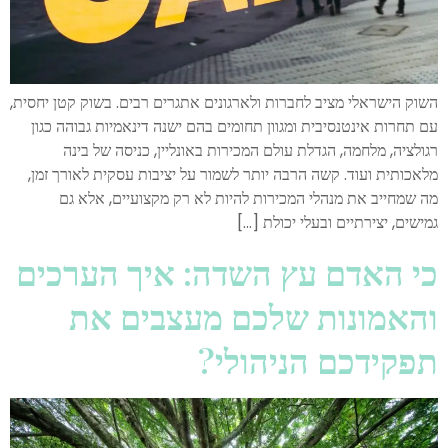
השוק הישראלי מציב לחברות ולארגונים אתגרים רבים. בשוק קטן יחסית,
עם תחרות אינטנסיבית ומגוון תחומים בהם ישנה דינאמיות גבוהה כגון
רגולציה, מלחמה, הגדלת עולם המכירות באונליין, כניסה של בינה
מלאכותית ועוד. קשה הרבה יותר לשמור על יציבות עסקית לאורך זמן,
מה שמחייב את מנהלי המכירות להיות לא רק מקצועיים, אלא גם
גמישים, יצירתיים ובעלי יכולת […]
כי האדם עץ השדה: איך הערכים
והאמונות שלכם מעצבים את
תפקידכם הניהולי?