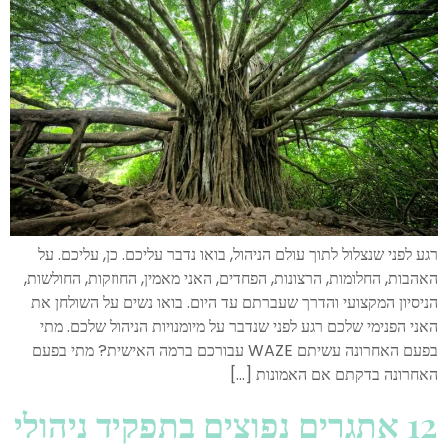
רגע לפני שנצלול לתוך עולם הניהול, בואו נדבר עליכם. כן, עליכם. על
האהבות, החלומות, הרצונות, הפחדים, האני מאמין, החוזקות, החולשות,
הניסיון המקצועי והדרך שעברתם עד היום. בואו נשים על השולחן את
האני הפנימי שלכם רגע לפני שנדבר על מיומנויות הניהול שלכם. מתי
בפעם האחרונה עשיתם WAZE עבורכם ברמה האישית? מתי בפעם
האחרונה בדקתם אם האמונות […]
12 אתגרים נפוצים בתפקיד ניהולי