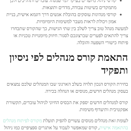
קורסי ניהול מיועדים בעיקר למי שמנהל עובדים ותהליכים ולכן
מתמקדים בשיטות עבודה, מדדים ותוצאות.
קורסי מנהיגות עוסקים בהובלת אנשים דרך דוגמא אישית, בניית
אמון ויכולת לראות מעבר למשימות היומיומיות.
למעשה מנהל טוב צריך לשלב בין שתי הגישות, כך שהקורס שתבחרו
צריך להתאים לפערים שברצונכם לסגור: חיזוק מיומנויות טכניות או
פיתוח כישורי השפעה והובלה.
התאמת קורס מנהלים לפי ניסיון
ותפקיד
בחירת הקורס הנכון תלויה בשלב הארגוני שבו המנהלים שלכם נמצאים
בעסק: מנהלים חדשים, מנוסים או הנהלה בכירה.
קורס למנהלים חדשים יספק את הבסיס החיוני לניהול עובדים, תקשורת
אפקטיבית ותיעדוף משימות.
לעומת זאת מנהלים מנוסים עשויים להפיק תועלת
מקורס לפיתוח מנהלים
בהתאמה אישית
, קורס שמאפשר לעבוד על אתגרים ספציפיים כמו ניהול