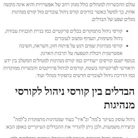
עולם ההכשרות למנהלים כולל מגוון רחב של אפשרויות והוא אינה מקשה
אחת, כך למשל כאשר בודקים קורס ניהול עובדים מול קורס מנהיגות
מגלים שפע של הבדלים.
קורסי ניהול מתמקדים בכלים פרקטיים כמו בניית תוכניות עבודה,
ניהול משימות, תעדוף ומשוב לעובדים
קורסי מנהיגות שמים דגש על פיתוח חזון, השראה, חשיבה
אסטרטגית ויכולת השפעה על תרבות הארגון.
בנוסף ישנם קורסים ייעודיים כמו קורס מנהיגות למנהלים המשלב בין ידע
תיאורטי לפרקטיקה בשטח, קורסים לניהול פרויקטים והכשרות ממוקדות
כמו הדרכת ניהול לעובדים חדשים בתפקיד מנהלי ועוד.
הבדלים בין קורסי ניהול לקורסי
מנהיגות
ניהול עוסק בעיקר ב"מה" וב"איך" בעוד שמנהיגות מתמקדת ב"למה"
וביצירת משמעות, ולכן ניתן להגדיר את ההבדלים העיקריים באופן הבא: