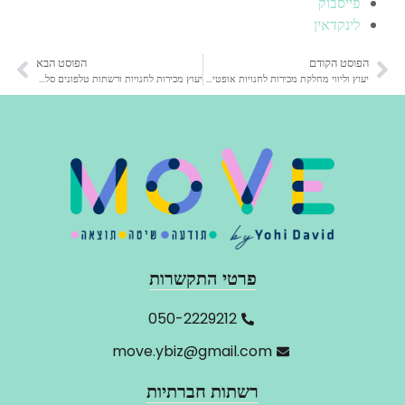
פייסבוק
לינקדאין
הפוסט הקודם
הפוסט הבא
יעוץ וליווי מחלקת מכירות לחנויות אופטיקה
יעוץ מכירות לחנויות ורשתות טלפונים סלולריים ואביזרים
פרטי התקשרות
‬050-2229212
move.ybiz@gmail.com
רשתות חברתיות