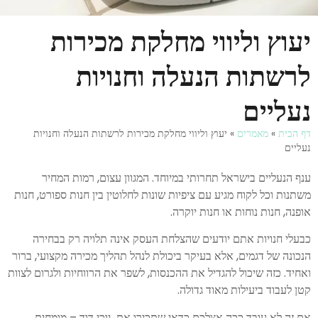
יעוץ וליווי מחלקת מכירות
לרשתות הנעלה וחנויות
נעליים
דף הבית
»
מאמרים
»
יעוץ וליווי מחלקת מכירות לרשתות הנעלה וחנויות
נעליים
ענף הנעליים בישראל תחרותי במיוחד. המגוון עצום, רמות המחיר
משתנות וכל לקוח מגיע עם ציפיות שונות לחלוטין בין חנות ספורט, חנות
אופנה, חנות נוחות או חנות יוקרה.
כבעלי חנויות אתם יודעים שהצלחת העסק אינה תלויה רק בבחירה
הנכונה של דגמים, אלא בעיקר ביכולת לנהל תהליך מכירה מקצועי, ברור
ואחיד. כזה שיכול להגדיל את ההכנסות, לשפר את הרווחיות ולגרום לצוות
קטן לעבוד ביעילות מאוד גדולה.
אם זה לא עובד ככה אצלכם כדאי שתכירו את יוכי דוד – מומחית