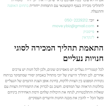
לתהליכי מכירה בענף הקמעונאי עם התמחות ייחודית
בתחום האופנה
וההנעלה.
יוכי:
‬050-2229212
move.ybiz@gmail.com
פייסבוק
לינקדאין
התאמת תהליך המכירה לסוגי
חנויות נעליים
לכל קטגוריית נעליים יש מאפיינים שונים, ולכן לכל חנות יש צרכים
אחרים. לכן תהליך הייעוץ של יוכי מתחיל באבחון יסודי שמתמקד בניתוח
נקודות המפגש בין הצוות ללקוח, בחינת אופן הצגת הדגמים של הנעליים
בחלונות הראווה ועל המדפים. חשוב גם לבדוק את התמודדות הצוות עם
שאלות והתלבטויות, לנתח את היכולות שלהם ורמת האחידות ביניהם
ומעל הכל – להבין את מבנה החנות והיעדים העסקיים.