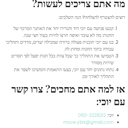
מה אתם צריכים לעשות?
רוצים להצטרף להצלחה? הנה השלבים:
קבעו פגישה עם יוכי דוד והגדירו יחד את האתגר המרכזי של
החנות: מה לא עובד ואיפה תרצו להיות בעוד חצי שנה.
בנו עם יוכי תוכנית פעולה ברורה שמכילה יעדים, מדדים ותהליכי
עבודה בתוך החנות ומחוץ לה.
הטמיעו את התהליך כך שכל צוות בכל חנות יפעל לפי תסריט
שירות מסודר
נתחו נתונים יחד עם יוכי, בצעו התאמות והמשיכו לשפר את
התהליך לאורך זמן.
אז למה אתם מחכים? צרו קשר
עם יוכי:
יוכי:
‬050-2229212
move.ybiz@gmail.com