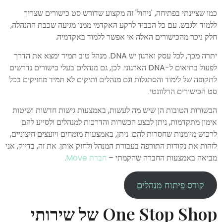
כמו שציינתי בפתיחה, 'ניהול' זה מקצוע שדורש סט כישורים שצריך
ללמוד ולגבש. עם כל הכבוד לרקע האקדמי ממנו מגיעה שכבת ההנהלה,
חלק ניכר מהכישורים האלה אי אפשר ללמוד באקדמיה.
יתרה מכך, לכל עסק וארגון יש DNA. מנהל טוב תמיד ימצא את הדרך
לפעול בתיאום ל-DNA הארגוני. לכן, גם מנהלים בעלי כישורים נדרשים
לתקופה של לימוד והסתגלות וגם מנהלים ותיקים לא תמיד מחזיקים בכל
סט הכישורים הרלוונטי.
הבשורות הטובות הן שיש מה לעשות, באמצעות גישות חדשות ושיטות
אימון מתקדמות, ניתן לבצע הכשרות והדרכות למנהלים ולסייע להם
לרכוש מיומנות שחסרות להם. ניתן, באמצעות מומחים ויועצים חיצוניים,
לזהות את נקודות התורפה בעבודת המנהל ולחזק אותן. את זה, בדיוק, אני
מביאה באמצעות החברה שהקמתי –
חברת Move
.
קורס פיתוח מנהלים
One Stop Shop של שירותי