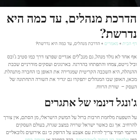
הדרכת מנהלים, עד כמה היא
נדרשת?
דף הבית
»
מאמרים
»
הדרכת מנהלים, עד כמה היא נדרשת?
אף אחד לא נולד מנהל, גם מנכ"לים אגדיים שפרצו דרך כמו סטיב ג'ובס
וביל גייטס, צמחו והתפתחו בהדרגה. בארגונים ועסקים מודרניים שכבת
ההנהלה, היא השכבה הקריטית שמגדירה את האופן בו החברה מתנהלת.
מכאן, האופן שבו המנהלים יתפקדו גם יגדיר את השורה התחתונה של
העסק – שורת הרווח.
ג'ונגל דינמי של אתגרים
על השפעת מלחמת חרבות ברזל על המשק הישראלי, מן הסתם, אין צורך
להרחיב. אך גם כאשר ישראל שרויה במצב שגרה, בעולם העסקים
הדינמי תמיד צריך להיות עם אצבע על הדופק כי גם אירועים גלובאליים
כמו
מלחמה בין רוסיה לאוקראינה
, ברד בספרד או
מגיפה בסין