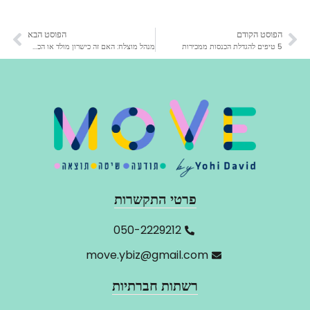
הפוסט הקודם
הפוסט הבא
5 טיפים להגדלת הכנסות ממכירות
מנהל מוצלח: האם זה כישרון מולד או הכשרה טובה?
פרטי התקשרות
‬050-2229212
move.ybiz@gmail.com
רשתות חברתיות