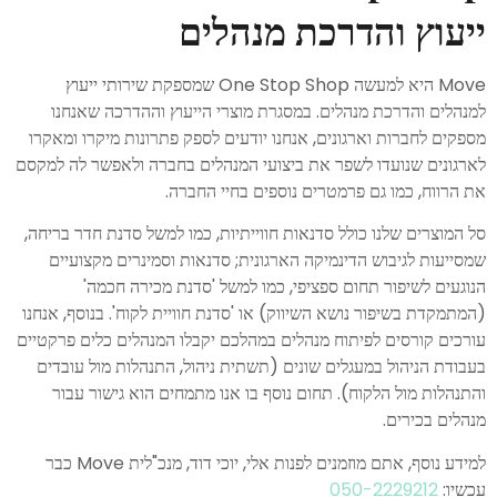
ייעוץ והדרכת מנהלים
Move היא למעשה One Stop Shop שמספקת שירותי ייעוץ
למנהלים והדרכת מנהלים. במסגרת מוצרי הייעוץ וההדרכה שאנחנו
מספקים לחברות וארגונים, אנחנו יודעים לספק פתרונות מיקרו ומאקרו
לארגונים שנועדו לשפר את ביצועי המנהלים בחברה ולאפשר לה למקסם
את הרווח, כמו גם פרמטרים נוספים בחיי החברה.
סל המוצרים שלנו כולל סדנאות חווייתיות, כמו למשל סדנת חדר בריחה,
שמסייעות לגיבוש הדינמיקה הארגונית; סדנאות וסמינרים מקצועיים
הנוגעים לשיפור תחום ספציפי, כמו למשל 'סדנת מכירה חכמה'
(המתמקדת בשיפור נושא השיווק) או 'סדנת חוויית לקוח'. בנוסף, אנחנו
עורכים קורסים לפיתוח מנהלים במהלכם יקבלו המנהלים כלים פרקטיים
בעבודת הניהול במעגלים שונים (תשתית ניהול, התנהלות מול עובדים
והתנהלות מול הלקוח). תחום נוסף בו אנו מתמחים הוא גישור עבור
מנהלים בכירים.
למידע נוסף, אתם מוזמנים לפנות אלי, יוכי דוד, מנכ"לית Move כבר
עכשיו:
‬050-2229212