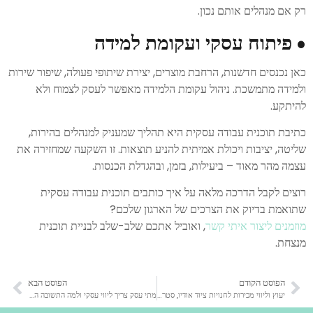
רק אם מנהלים אותם נכון.
•
פיתוח עסקי ועקומת למידה
כאן נכנסים חדשנות, הרחבת מוצרים, יצירת שיתופי פעולה, שיפור שירות
ולמידה מתמשכת. ניהול עקומת הלמידה מאפשר לעסק לצמוח ולא
להיתקע.
כתיבת תוכנית עבודה עסקית היא תהליך שמעניק למנהלים בהירות,
שליטה, יציבות ויכולת אמיתית להניע תוצאות. זו השקעה שמחזירה את
עצמה מהר מאוד – ביעילות, בזמן, ובהגדלת הכנסות.
רוצים לקבל הדרכה מלאה על איך כותבים תוכנית עבודה עסקית
שתואמת בדיוק את הצרכים של הארגון שלכם?
מוזמנים ליצור איתי קשר
, ואוביל אתכם שלב-שלב לבניית תוכנית
מנצחת.
הפוסט הקודם
הפוסט הבא
יעוץ וליווי מכירות לחנויות ציוד אודיו, סטריאו ורמקולים
מתי עסק צריך ליווי עסקי ולמה התשובה היא: תמיד?!