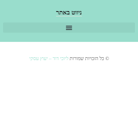
ניווט באתר
למה לבחור MOVE?
© כל הזכויות שמורות
ליוכי דוד – יעוץ עסקי