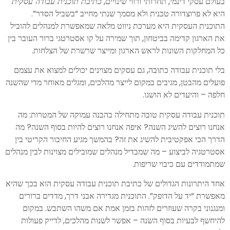
בעולם עסקי דינמי, תחרותי ורווי שינויים,
כתיבת תוכנית עבודה עסקית
היא לא פרוצדורה טכנית ולא מסמך שנתי מחייב “בשביל הסדר”.
התוכנית העסקית היא מערכת ניווט מלאה שמאפשרת למנהלים להוביל
את הארגון קדימה בביטחון, תוך שמירה על קו אסטרטגי ברור העובר בין
כל המחלקות השונות לראש הארגון ומייצר שרשרת של הצלחות.
בלי תוכנית עבודה כתובה, גם עסקים מצוינים יכולים למצוא את עצמם
פועלים מהבטן, מגיבים במקום לייצר מהלכים, ומגלים מאוחר מדי שהשנה
חלפה – והיעדים לא הושגו.
תוכנית עבודה עסקית טובה מתחילה בהבנה עמוקה של המטרות: מה
אנחנו רוצים להשיג השנה? איפה אנחנו רוצים להיות בסוף השנה? מה
הדרך הכי אפקטיבית להשיג את זה? בהמשך מגיע החיבור הקריטי בין
אסטרטגיה לביצוע – מה שמבדיל מנהלים שמובילים מצוינות לבין מנהלים
שמתמודדים עם כיבוי שריפות.
אחד היתרונות הגדולים של כתיבת תוכנית עבודה עסקית הוא בכך שהיא
מאפשרת “יד על הדופק”. התוכנית מגדירה אבני דרך, מדדים ברורים
ומנגנוני בקרה שעוזרים לזהות בזמן אמת אם משהו השתבש. במקום
להיחשף לבעיות בסוף השנה – אפשר לשנות מהלכים, לדייק פעולות