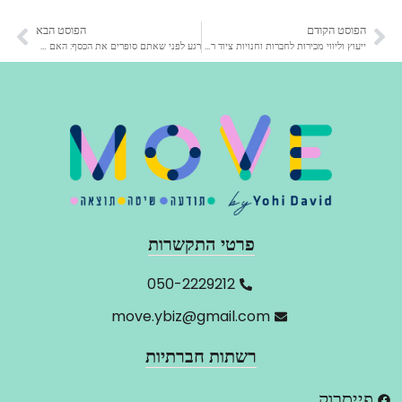
הפוסט הקודם
הפוסט הבא
ייעוץ וליווי מכירות לחברות וחנויות ציוד רפואי ביתי
רגע לפני שאתם סופרים את הכסף: האם בדקתם את הערך שמאחורי המכירה?!
פרטי התקשרות
‬050-2229212
move.ybiz@gmail.com
רשתות חברתיות
פייסבוק