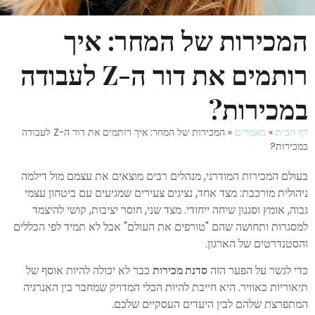
המכירות של המחר: איך
רותמים את דור ה-Z לעבודה
במכירות?
דף הבית
»
מאמרים
»
המכירות של המחר: איך רותמים את דור ה-Z לעבודה
במכירות?
בעולם המכירות המודרני, מנהלים רבים מוצאים את עצמם מול דילמה
ניהולית מורכבת: מצד אחד, נציגים צעירים שמגיעים עם ביטחון עצמי
גבוה, אומץ וסגנון שיחה ייחודי. מצד שני, חוסר יציבות, קושי להיצמד
למסגרות ותחושה שהם "טורפים את העולם" אבל לא תמיד לפי הכללים
והסטנדרטים של הארגון.
כדי לגשר על הפער הזה
סדנת מכירות
כבר לא יכולה להיות אוסף של
תיאוריות באוויר. היא חייבת להיות הכלי המדויק שמחבר בין האנרגיה
המתפרצת שלהם לבין היעדים העסקיים שלכם.