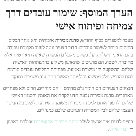
הערך המוסף: שימור עובדים דרך
צמיחה ופיתוח אישי
מעבר למספרים בסוף החודש,
סדנת מכירות
איכותית היא אחד הכלים
החזקים ביותר לשימור עובדים. הדור הצעיר נוטה לעזוב מקומות עבודה
בהם הוא מרגיש "תקוע". כשהם מקבלים הכשרה שאינה תיאורטית אלא
מחוברת לשטח, הם מרגישים שהארגון משקיע בהתפתחות האישית
שלהם. ההשקעה הזו מייצרת נאמנות, מפחיתה תחלופת עובדים וגורמת
להם להרגיש חלק ממשהו גדול יותר מאשר סתם עוד משמרת במוקד.
הנציגים הצעירים הם חומר גלם מדהים – הם מהירים, חדים ולא מפחדים
מאתגרים.
סדנת מכירות
נכונה תדע לקחת את האומץ והסגנון האישי
שלהם ולהפוך אותם למכונת מכירות משומנת, שיודעת לשלב בין הביטוי
העצמי שלהם לבין המטרות והערכים שלכם כמנהלים.
רוצים לדעת איך אפשר לשלב
סדנת מכירות אפקטיבית
אצלכם בארגון
–
דברו איתנו
.