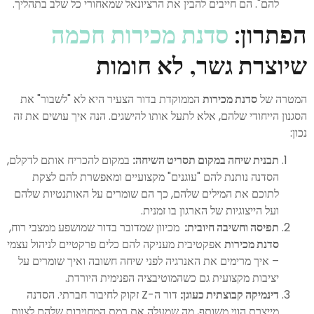
להם". הם חייבים להבין את הרציונאל שמאחורי כל שלב בתהליך.
הפתרון:
סדנת מכירות חכמה
שיוצרת גשר, לא חומות
המטרה של
סדנת מכירות
הממוקדת בדור הצעיר היא לא "לשבור" את
הסגנון הייחודי שלהם, אלא לתעל אותו להישגים. הנה איך עושים את זה
נכון:
תבנית שיחה במקום תסריט השיחה
:
במקום להכריח אותם לדקלם,
הסדנה נותנת להם "עוגנים" מקצועיים ומאפשרת להם לצקת
לתוכם את המילים שלהם, כך הם שומרים על האותנטיות שלהם
ועל הייצוגיות של הארגון בו זמנית.
תפיסה וחשיבה חיובית:
מכיוון שמדובר בדור שמושפע ממצבי רוח,
סדנת מכירות
אפקטיבית מעניקה להם כלים פרקטיים לניהול עצמי
– איך מרימים את האנרגיה לפני שיחה חשובה ואיך שומרים על
יציבות מקצועית גם כשהמוטיבציה הפנימית היורדת.
דינמיקה קבוצתית כעוגן
:
דור ה-Z זקוק לחיבור חברתי. הסדנה
מייצרת הווי משותף, מה שמעלה את רמת המחויבות שלהם לצוות.