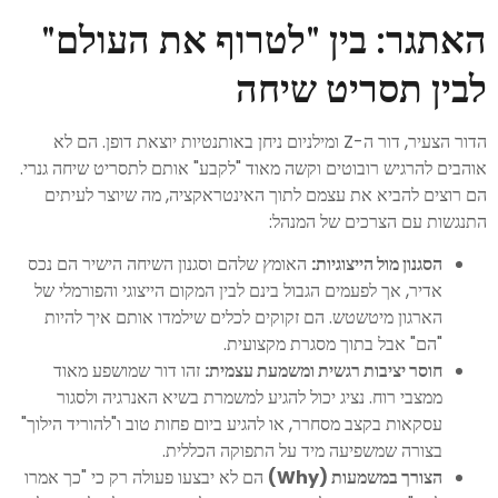
האתגר: בין "לטרוף את העולם"
לבין תסריט שיחה
הדור הצעיר, דור ה-Z ומילניום ניחן באותנטיות יוצאת דופן. הם לא
אוהבים להרגיש רובוטים וקשה מאוד "לקבע" אותם לתסריט שיחה גנרי.
הם רוצים להביא את עצמם לתוך האינטראקציה, מה שיוצר לעיתים
התנגשות עם הצרכים של המנהל:
הסגנון מול הייצוגיות
:
האומץ שלהם וסגנון השיחה הישיר הם נכס
אדיר, אך לפעמים הגבול בינם לבין המקום הייצוגי והפורמלי של
הארגון מיטשטש. הם זקוקים לכלים שילמדו אותם איך להיות
"הם" אבל בתוך מסגרת מקצועית.
חוסר יציבות רגשית ומשמעת עצמית
:
זהו דור שמושפע מאוד
ממצבי רוח. נציג יכול להגיע למשמרת בשיא האנרגיה ולסגור
עסקאות בקצב מסחרר, או להגיע ביום פחות טוב ו"להוריד הילוך"
בצורה שמשפיעה מיד על התפוקה הכללית.
הצורך במשמעות
(Why)
הם לא יבצעו פעולה רק כי "כך אמרו